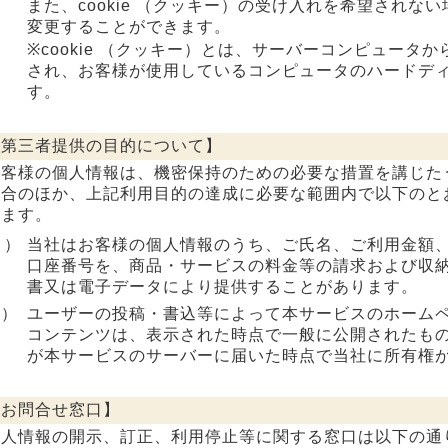
また、cookie （クッキー）の受け入れを希望されな
変更することができます。
※cookie （クッキー）とは、サーバーコンピュータ
され、お客様が使用しているコンピュータのハードデ
す。
第三者提供の目的について】
客様の個人情報は、機密保持のための必要な措置を講じた
場合のほか、上記利用目的の達成に必要な範囲内で以下のと
ります。
１）
当社はお客様の個人情報のうち、ご氏名、ご利用金額
口座番号を、商品・サービスの料金等の請求および収
書又は電子データにより提供することがあります。
2）
ユーザーの投稿・書込等によって本サービスのホーム
コンテンツは、表示された時点で一般に公開されたも
が本サービスのサーバーに届いた時点で当社に所有権
お問合せ窓口】
人情報の開示、訂正、利用停止等に関する窓口は以下の通