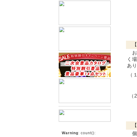
【
お
く
あ
（
（
【
Warning
: count():
個