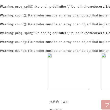
Warning
: preg_split(): No ending delimiter ',' found in
/home/users/1/
Warning
: count(): Parameter must be an array or an object that impl
Warning
: count(): Parameter must be an array or an object that impl
Warning
: preg_split(): No ending delimiter ',' found in
/home/users/1/
Warning
: count(): Parameter must be an array or an object that impl
Warning
: count(): Parameter must be an array or an object that impl
掲載店リスト
プ