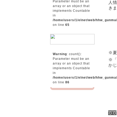
Parameter must be an
人
array or an object that
き
implements Countable
in
/home/users/1/elnet/web/hhw_gunma
on line
65
※
Warning
: count():
Parameter must be an
※
array or an object that
か
implements Countable
in
/home/users/1/elnet/web/hhw_gunma
on line
86