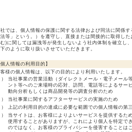
社では、個人情報の保護に関する法律および同法に関係す
護法等」という。）を遵守し、直接または間接的に取得した
含む)に関しては漏洩等が発生しないよう社内体制を確立し
以下のように取り扱いさせていただきます。
個人情報の利用目的】
客様の個人情報は、以下の目的により利用いたします。
１）
当社事業の営業活動（ダイレクトメール・電子メール
ント等へのご来場時の応対、訪問、電話等によるサー
動向分析もしくは商品開発等の調査分析のため
２）
当社事業に関するアフターサービスの実施のため
３）
上記の利用目的の達成に必要な範囲での個人情報の第
４）
当サイトは、お客様によりよいサービスを提供するため、c
使用することがありますが、これにより個人を特定で
のではなく、お客様のプライバシーを侵害することは