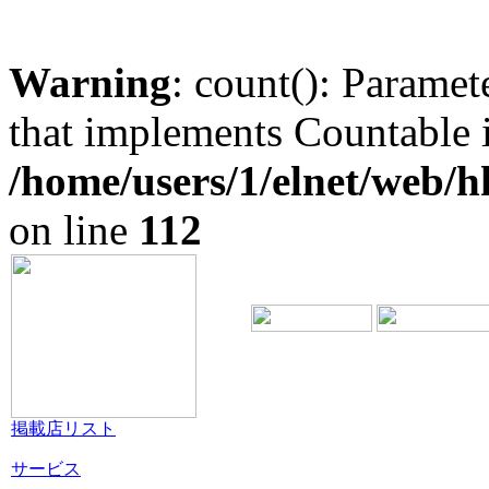
Warning
: count(): Paramet
that implements Countable 
/home/users/1/elnet/web
on line
112
掲載店リスト
サービス