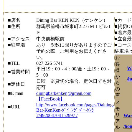
■店名
Dining Bar KEN KEN（ケンケン）
■カー
■住所
群馬県前橋市城東町2-2-6 MＩビル1
■貸切O
Ｆ
■着席
■アクセス
中央前橋駅前
■立食
■駐車場
あり ※数に限りがありますのでご
■コー
予約の際、ご利用をお伝えくださ
駐車場
い。
お
■TEL
027-226-5741
客
W
平日19：00～4：00/金・土19：00～
様
■営業時間
5：00
か
/h
日曜 ※貸切の場合、定休日でも対
ら
■定休日
応可
の
■E-mail
diningbarkenken@gmail.com
声
【FaceBook】
メ
http://www.facebook.com/pages/Daining-
■URL
モ
Bar-KenKen-ﾀﾞｲﾆﾝｸﾞﾊﾞｰ-ｹﾝｹ
リ
ﾝ/492064704152997 /
War
ア
/ho
ル