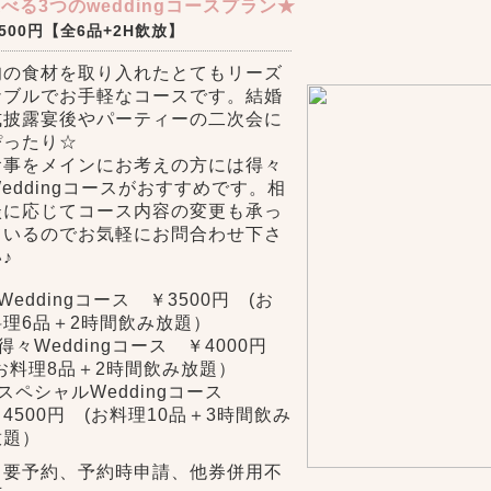
べる3つのweddingコースプラン★
,500円【全6品+2H飲放】
旬の食材を取り入れたとてもリーズ
ナブルでお手軽なコースです。結婚
式披露宴後やパーティーの二次会に
ぴったり☆
食事をメインにお考えの方には得々
Weddingコースがおすすめです。相
談に応じてコース内容の変更も承っ
ているのでお気軽にお問合わせ下さ
♪
Weddingコース ￥3500円 (お
料理6品＋2時間飲み放題）
得々Weddingコース ￥4000円
(お料理8品＋2時間飲み放題）
■スペシャルWeddingコース
4500円 (お料理10品＋3時間飲み
放題）
※要予約、予約時申請、他券併用不