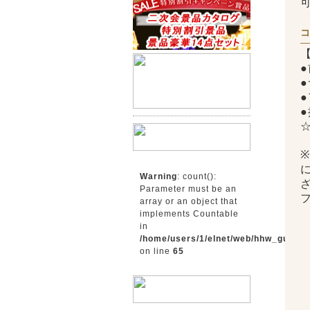
Warning
: count():
Parameter must be an
array or an object that
implements Countable
in
/home/users/1/elnet/web/hhw_gunma
on line
65