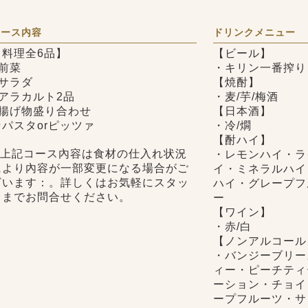
可
コース内容
ドリンクメニュー
【料理全6品】
【ビール】
●前菜
・キリン一番搾り
●サラダ
【焼酎】
●アラカルト2品
・麦/芋/梅酒
●揚げ物盛り合わせ
【日本酒】
☆パスタorピッツァ
・冷/燗
【酎ハイ】
※上記コース內容は食材の仕入れ状況
・レモンハイ・ラ
により內容が一部変更になる場合がご
イ・ミネラルハイ
ざいます：。詳しくはお気軽にスタッ
ハイ・グレープフ
フまでお問合せください。
ー
【ワイン】
・赤/白
/tmp/menu.php
【ノンアルコール
・バンジーブリー
ィー・ピーチティ
ーション・チョイ
ープフルーツ・サ