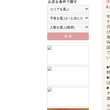
選
お店を条件で探す
3
い
■
■
￥