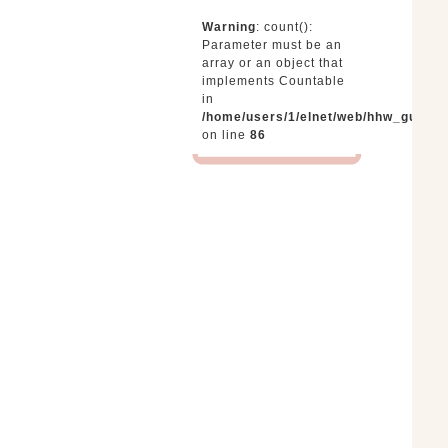
Warning
: count():
Parameter must be an
array or an object that
implements Countable
in
/home/users/1/elnet/web/hhw_gunma
on line
86