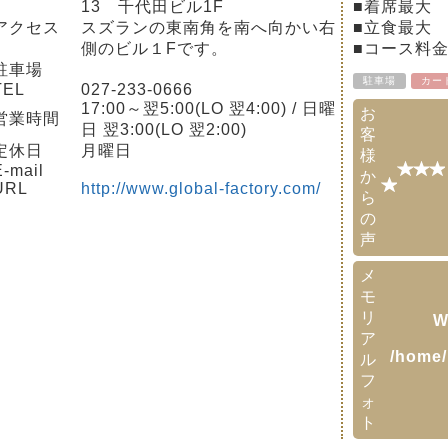
13 千代田ビル1F
■着席最大
アクセス
スズランの東南角を南へ向かい右
■立食最大
側のビル１Fです。
■コース料
駐車場
駐車場
カー
TEL
027-233-0666
17:00～翌5:00(LO 翌4:00) / 日曜
お
営業時間
日 翌3:00(LO 翌2:00)
客
定休日
月曜日
様
-mail
か
URL
http://www.global-factory.com/
ら
の
声
メ
モ
リ
W
ア
/home/
ル
フ
ォ
ト