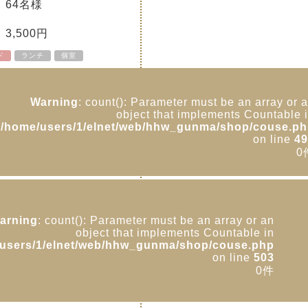
64名様
金
3,500円
ド
ランチ
個室
Warning
: count(): Parameter must be an array or 
object that implements Countable 
/home/users/1/elnet/web/hhw_gunma/shop/couse.p
on line
49
0
arning
: count(): Parameter must be an array or an
object that implements Countable in
users/1/elnet/web/hhw_gunma/shop/couse.php
on line
503
0件