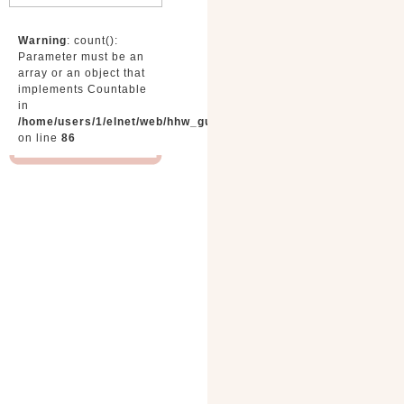
Warning
: count():
Parameter must be an
array or an object that
implements Countable
in
/home/users/1/elnet/web/hhw_gunma/tmp/menu.php
on line
86