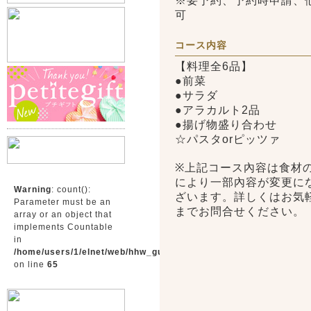
※要予約、予約時申請、
可
コース内容
【料理全6品】
●前菜
●サラダ
●アラカルト2品
●揚げ物盛り合わせ
☆パスタorピッツァ
※上記コース內容は食材
により一部內容が変更に
Warning
: count():
ざいます。詳しくはお気
Parameter must be an
までお問合せください。
array or an object that
implements Countable
in
/home/users/1/elnet/web/hhw_gunma/tmp/menu.php
on line
65