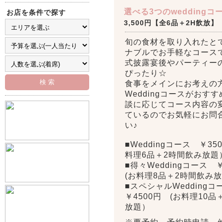
選べる3つのwedding
お店を条件で探す
3,500円【全6品＋2H飲放】
旬の食材を取り入れたと
ナブルでお手軽なコース
式披露宴後やパーティー
ぴったり☆
食事をメインにお考えの
Weddingコースがおす
談に応じてコース内容の
ているのでお気軽にお問
い♪
■Weddingコース ￥35
料理6品＋2時間飲み放題
■得々Weddingコース 
(お料理8品＋2時間飲み
■スペシャルWedding
￥4500円 (お料理10品
放題）