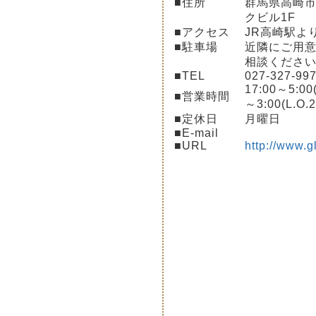
■住所
群馬県高崎市旭
クビル1F
■アクセス
JR高崎駅よ
■駐車場
近隣にご用
相談くださ
■TEL
027-327-99
17:00～5:00(
■営業時間
～3:00(L.O.2
■定休日
月曜日
■E-mail
■URL
http://www.g