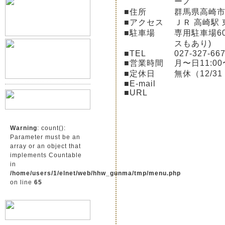
ーノ
■住所
群馬県高崎市高
■アクセス
ＪＲ 高崎駅 
■駐車場
専用駐車場6
スもあり)
■TEL
027-327-66
■営業時間
月〜日11:00
■定休日
無休（12/31
■E-mail
■URL
Warning
: count():
Parameter must be an
array or an object that
implements Countable
in
/home/users/1/elnet/web/hhw_gunma/tmp/menu.php
on line
65