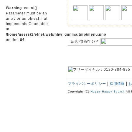
Warning
: count():
Parameter must be an
array or an object that
implements Countable
in
/home/users/1/elnet/web/hhw_gunma/tmp/menu.php
on line
86
プライバシーポリシー
|
採用情報
|
Copyright (C)
Happy Happy Search
All