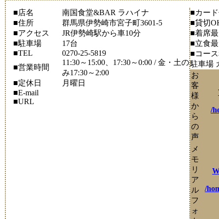
■店名
南国食堂&BAR ラハイナ
■カー
■住所
群馬県伊勢崎市宮子町3601-5
■貸切O
■アクセス
JR伊勢崎駅から車10分
■着席
■駐車場
17台
■立食
■TEL
0270-25-5819
■コー
11:30～15:00、17:30～0:00 / 金・土の
駐車場
■営業時間
み17:30～2:00
お
■定休日
月曜日
客
■E-mail
様
■URL
か
/h
ら
の
声
メ
モ
リ
W
ア
/ho
ル
フ
ォ