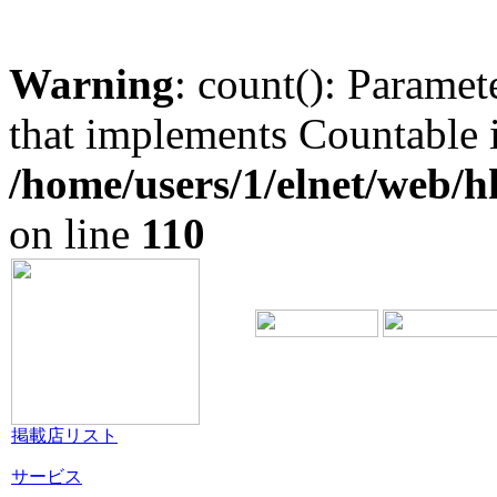
Warning
: count(): Paramet
that implements Countable 
/home/users/1/elnet/web/
on line
110
掲載店リスト
サービス