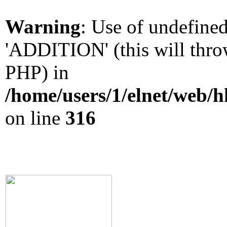
Warning
: Use of undefin
'ADDITION' (this will throw
PHP) in
/home/users/1/elnet/web/
on line
316