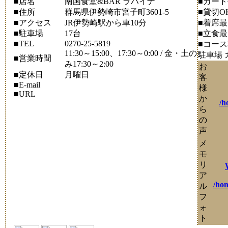
■店名
南国食堂&BAR ラハイナ
■カー
■住所
群馬県伊勢崎市宮子町3601-5
■貸切O
■アクセス
JR伊勢崎駅から車10分
■着席
■駐車場
17台
■立食
■TEL
0270-25-5819
■コー
11:30～15:00、17:30～0:00 / 金・土の
駐車場
■営業時間
み17:30～2:00
お
■定休日
月曜日
客
■E-mail
様
■URL
か
/h
ら
の
声
メ
モ
リ
ア
/hom
ル
フ
ォ
ト