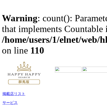
Warning
: count(): Paramet
that implements Countable 
/home/users/1/elnet/web/
on line
110
掲載店リスト
サービス