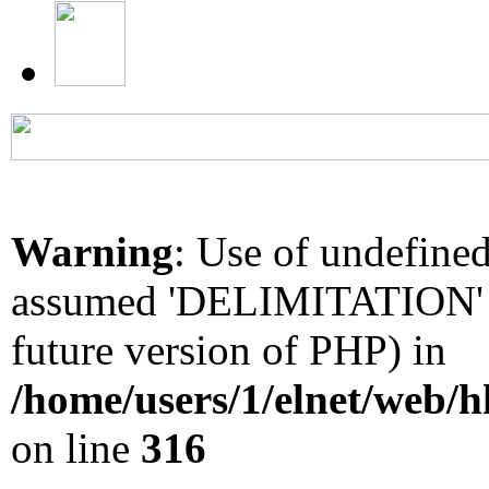
Warning
: Use of undefin
assumed 'DELIMITATION' (t
future version of PHP) in
/home/users/1/elnet/web/
on line
316